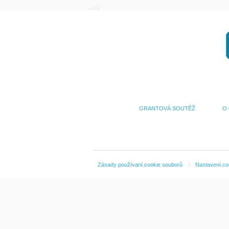
GRANTOVÁ SOUTĚŽ
O
Zásady používaní cookie souborů
Nastavení co
Pro usnadnění
procházení
webových
stránek,
anonymní