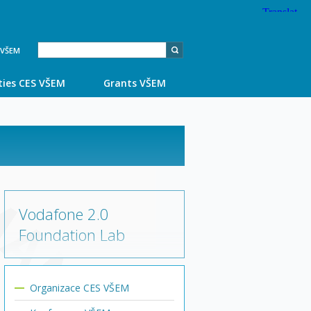
agementu
S VŠEM
ities CES VŠEM
Grants VŠEM
Vodafone 2.0
Foundation Lab
Organizace CES VŠEM