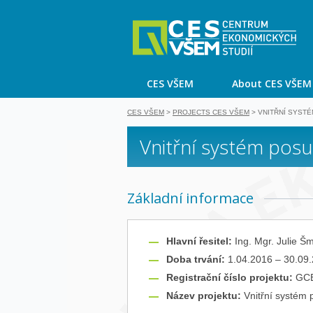
V
CES VŠEM
About CES VŠEM
CES VŠEM
>
PROJECTS CES VŠEM
>
VNITŘNÍ SYSTÉ
Vnitřní systém posu
Základní informace
Hlavní řesitel:
Ing. Mgr. Julie Š
Doba trvání:
1.04.2016 – 30.09
Registrační číslo projektu:
GC
Název projektu:
Vnitřní systém 