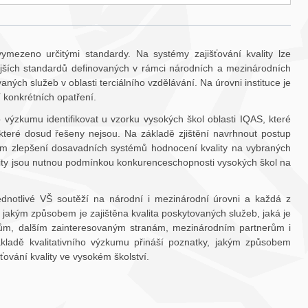
ymezeno určitými standardy. Na systémy zajišťování kvality lze
nějších standardů definovaných v rámci národních a mezinárodních
vaných služeb v oblasti terciálního vzdělávání. Na úrovni instituce je
í konkrétních opatření.
o výzkumu identifikovat u vzorku vysokých škol oblasti IQAS, které
 které dosud řešeny nejsou. Na základě zjištění navrhnout postup
em zlepšení dosavadních systémů hodnocení kvality na vybraných
lity jsou nutnou podmínkou konkurenceschopnosti vysokých škol na
ednotlivé VŠ soutěží na národní i mezinárodní úrovni a každá z
, jakým způsobem je zajištěna kvalita poskytovaných služeb, jaká je
tům, dalším zainteresovaným stranám, mezinárodním partnerům i
ákladě kvalitativního výzkumu přináší poznatky, jakým způsobem
ťování kvality ve vysokém školství.