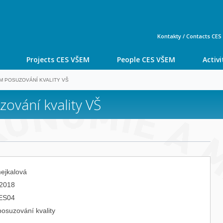
ŠEM - Vysoká škola ekonomie a man
Kontakty / Contacts CE
Projects CES VŠEM
People CES VŠEM
Activ
M POSUZOVÁNÍ KVALITY VŠ
zování kvality VŠ
mejkalová
.2018
ES04
posuzování kvality