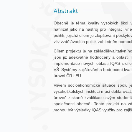
Abstrakt
Obecně je téma kvality vysokých škol v
nahlížet jako na nástroj pro integraci v
politik, jejichž cílem je zlepšování poskyto
vliv vzdělávacích politik zohledněn pomoc
Cílem projektu je na základěkvalitativníh
jsou již adekvátně hodnoceny a oblasti,
implementace nových oblastí IQAS s cíl
VŠ. Systémy zajišťování a hodnocení kva
úrovni ČR i EU.
Vlivem socioekonomické situace spolu j
vysokoškolských institucí musí deklarovat
úroveň získané kvalifikace svým studen
společnosti obecně. Tento projekt na z
mohou být výsledky IQAS využity pro zajiš