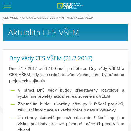
VŠEM - Vyso
CES VŠEM
>
ORGANIZACE CES VŠEM
>
AKTUALITA CES VŠEM
Aktualita CES VŠEM
Dny vědy CES VŠEM (21.2.2017)
Dne 21.2.2017 od 17:00 hod. proběhnou Dny vědy VŠEM a
CES VŠEM, kdy jsou srdečně zváni všichni, koho by práce na
projektech zajímala.
V rámci Dnů vědy budou představeny rozvojové a
výzkumné projekty aktuálně realizované na VŠEM.
Zájemcům budou ukázány přístupy k řešení projektů,
zákulisní informace a ukázky práce s daty a výsledky.
Ze strany studentů je možnost se do řešení zapojit a
získat podklady pro své písemné práce či praxi v této
oblasti.